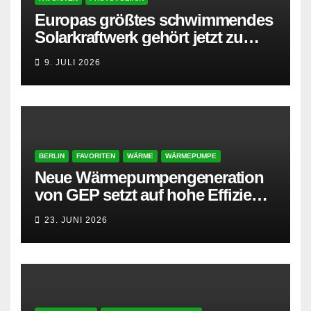
Europas größtes schwimmendes
Solarkraftwerk gehört jetzt zu
AMPYR
9. JULI 2026
BERLIN
FAVORITEN
WÄRME
WÄRMEPUMPE
Neue Wärmepumpengeneration
von GEP setzt auf hohe Effizienz
und besonders leisen Betrieb
23. JUNI 2026