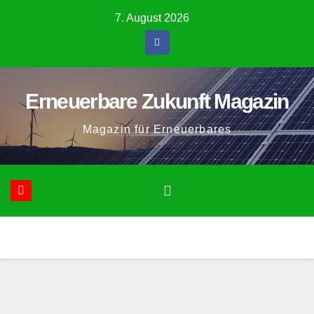
Zum
7. August 2026
Inhalt
springen
Erneuerbare Zukunft Magazin
Magazin für Erneuerbares