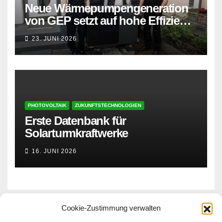
Neue Wärmepumpengeneration
von GEP setzt auf hohe Effizienz
und besonders leisen Betrieb
23. JUNI 2026
PHOTOVOLTAIK
ZUKUNFTSTECHNOLOGIEN
Erste Datenbank für
Solarturmkraftwerke
16. JUNI 2026
Cookie-Zustimmung verwalten