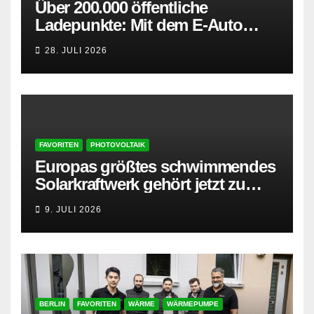
Über 200.000 öffentliche
Ladepunkte: Mit dem E-Auto
entspannt in den Sommerurlaub
28. JULI 2026
FAVORITEN
PHOTOVOLTAIK
Europas größtes schwimmendes
Solarkraftwerk gehört jetzt zu
AMPYR
9. JULI 2026
BERLIN
FAVORITEN
WÄRME
WÄRMEPUMPE