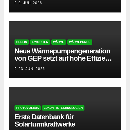
9. JULI 2026
BERLIN
FAVORITEN
WÄRME
WÄRMEPUMPE
Neue Wärmepumpengeneration
von GEP setzt auf hohe Effizienz
und besonders leisen Betrieb
23. JUNI 2026
PHOTOVOLTAIK
ZUKUNFTSTECHNOLOGIEN
Erste Datenbank für
Solarturmkraftwerke