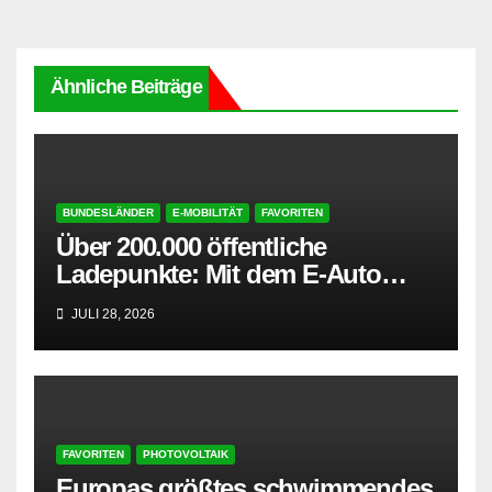
Ähnliche Beiträge
BUNDESLÄNDER
E-MOBILITÄT
FAVORITEN
Über 200.000 öffentliche
Ladepunkte: Mit dem E-Auto
entspannt in den Sommerurlaub
JULI 28, 2026
FAVORITEN
PHOTOVOLTAIK
Europas größtes schwimmendes