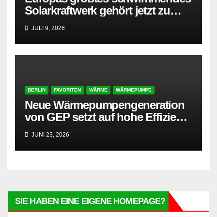
Solarkraftwerk gehört jetzt zu
AMPYR
JULI 9, 2026
BERLIN
FAVORITEN
WÄRME
WÄRMEPUMPE
Neue Wärmepumpengeneration
von GEP setzt auf hohe Effizienz
und besonders leisen Betrieb
JUNI 23, 2026
SIE HABEN EINE EIGENE HOMEPAGE?