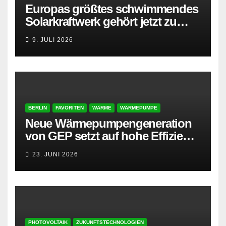
Europas größtes schwimmendes
Solarkraftwerk gehört jetzt zu
AMPYR
9. JULI 2026
BERLIN
FAVORITEN
WÄRME
WÄRMEPUMPE
Neue Wärmepumpengeneration
von GEP setzt auf hohe Effizienz
und besonders leisen Betrieb
23. JUNI 2026
PHOTOVOLTAIK
ZUKUNFTSTECHNOLOGIEN