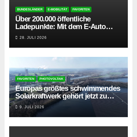
BUNDESLÄNDER
E-MOBILITÄT
FAVORITEN
Über 200.000 öffentliche
Ladepunkte: Mit dem E-Auto
entspannt in den Sommerurlaub
28. JULI 2026
FAVORITEN
PHOTOVOLTAIK
Europas größtes schwimmendes
Solarkraftwerk gehört jetzt zu
AMPYR
9. JULI 2026