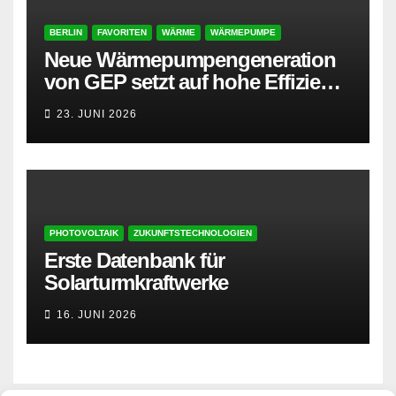
BERLIN
FAVORITEN
WÄRME
WÄRMEPUMPE
Neue Wärmepumpengeneration
von GEP setzt auf hohe Effizienz
und besonders leisen Betrieb
23. JUNI 2026
PHOTOVOLTAIK
ZUKUNFTSTECHNOLOGIEN
Erste Datenbank für
Solarturmkraftwerke
16. JUNI 2026