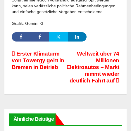
Solarthermie jedoch vollständig ausgeschöpft werden
kann, seien verlässliche politische Rahmenbedingungen
und einfache gesetzliche Vorgaben entscheidend.
Grafik: Gemini KI
Beitragsnavigation
Erster Klimaturm
Weltweit über 74
von Towergy geht in
Millionen
Bremen in Betrieb
Elektroautos – Markt
nimmt wieder
deutlich Fahrt auf
Ähnliche Beiträge