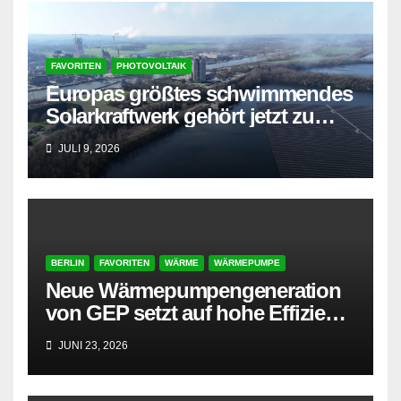
FAVORITEN
PHOTOVOLTAIK
Europas größtes schwimmendes
Solarkraftwerk gehört jetzt zu
AMPYR
JULI 9, 2026
BERLIN
FAVORITEN
WÄRME
WÄRMEPUMPE
Neue Wärmepumpengeneration
von GEP setzt auf hohe Effizienz
und besonders leisen Betrieb
JUNI 23, 2026