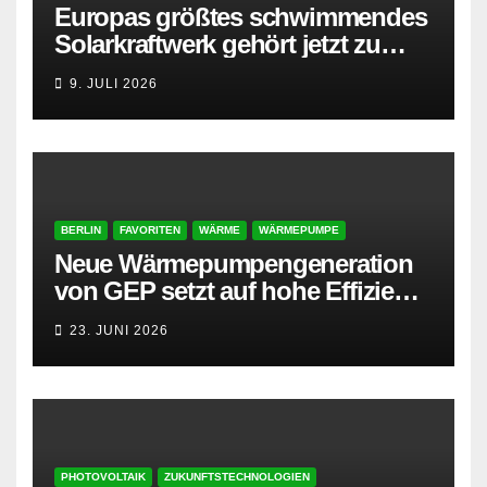
Europas größtes schwimmendes
Solarkraftwerk gehört jetzt zu
AMPYR
9. JULI 2026
BERLIN
FAVORITEN
WÄRME
WÄRMEPUMPE
Neue Wärmepumpengeneration
von GEP setzt auf hohe Effizienz
und besonders leisen Betrieb
23. JUNI 2026
PHOTOVOLTAIK
ZUKUNFTSTECHNOLOGIEN