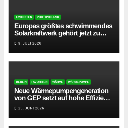
FAVORITEN
PHOTOVOLTAIK
Europas größtes schwimmendes
Solarkraftwerk gehört jetzt zu
AMPYR
9. JULI 2026
BERLIN
FAVORITEN
WÄRME
WÄRMEPUMPE
Neue Wärmepumpengeneration
von GEP setzt auf hohe Effizienz
und besonders leisen Betrieb
23. JUNI 2026