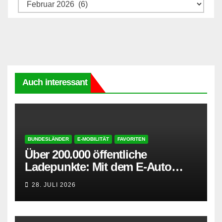
Archive
Auch interessant
BUNDESLÄNDER
E-MOBILITÄT
FAVORITEN
Über 200.000 öffentliche
Ladepunkte: Mit dem E-Auto
entspannt in den Sommerurlaub
28. JULI 2026