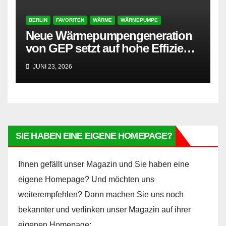
BERLIN
FAVORITEN
WÄRME
WÄRMEPUMPE
Neue Wärmepumpengeneration
von GEP setzt auf hohe Effizienz
und besonders leisen Betrieb
JUNI 23, 2026
SIE HABEN EINE EIGENE HOMEPAGE?
Ihnen gefällt unser Magazin und Sie haben eine
eigene Homepage? Und möchten uns
weiterempfehlen? Dann machen Sie uns noch
bekannter und verlinken unser Magazin auf ihrer
eigenen Homepage: