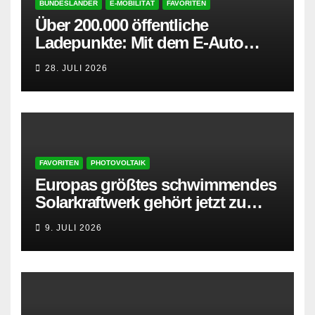
BUNDESLÄNDER
E-MOBILITÄT
FAVORITEN
Über 200.000 öffentliche
Ladepunkte: Mit dem E-Auto
entspannt in den Sommerurlaub
28. JULI 2026
FAVORITEN
PHOTOVOLTAIK
Europas größtes schwimmendes
Solarkraftwerk gehört jetzt zu
AMPYR
9. JULI 2026