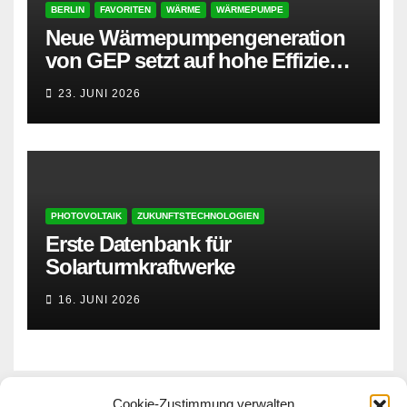
BERLIN
FAVORITEN
WÄRME
WÄRMEPUMPE
Neue Wärmepumpengeneration
von GEP setzt auf hohe Effizienz
und besonders leisen Betrieb
23. JUNI 2026
PHOTOVOLTAIK
ZUKUNFTSTECHNOLOGIEN
Erste Datenbank für
Solarturmkraftwerke
16. JUNI 2026
Cookie-Zustimmung verwalten