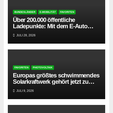
BUNDESLÄNDER
E-MOBILITÄT
FAVORITEN
Über 200.000 öffentliche
Ladepunkte: Mit dem E-Auto
entspannt in den Sommerurlaub
JULI 28, 2026
FAVORITEN
PHOTOVOLTAIK
Europas größtes schwimmendes
Solarkraftwerk gehört jetzt zu
AMPYR
JULI 9, 2026