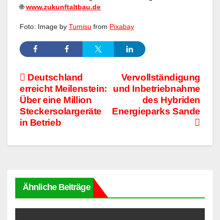
🌐
www.zukunftaltbau.de
Foto: Image by
Tumisu
from
Pixabay
Beitragsnavigation
Deutschland
Vervollständigung
erreicht Meilenstein:
und Inbetriebnahme
Über eine Million
des Hybriden
Steckersolargeräte
Energieparks Sande
in Betrieb
Ähnliche Beiträge