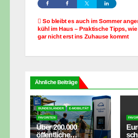
Beitragsnavigation
So bleibt es auch im Sommer ang
kühl im Haus – Praktische Tipps, wie
gar nicht erst ins Zuhause kommt
Ähnliche Beiträge
BUNDESLÄNDER
E-MOBILITÄT
FAVORITEN
FAVOR
Über 200.000
Eur
öffentliche
sc