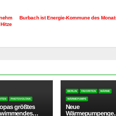
enehm
Burbach ist Energie-Kommune des Mona
 Hitze
BERLIN
FAVORITEN
WÄRME
ITEN
PHOTOVOLTAIK
WÄRMEPUMPE
opas größtes
Neue
hwimmendes
Wärmepumpengen