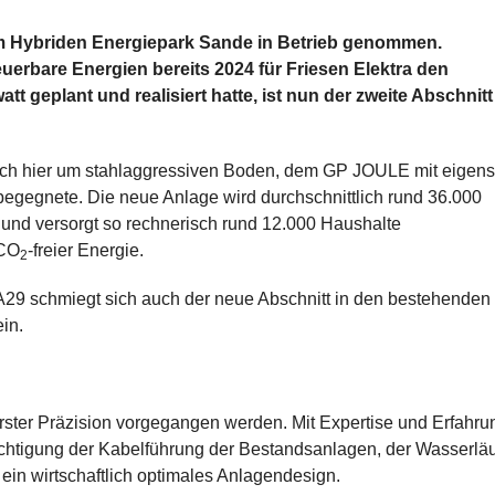
m
Hybriden Energiepark Sande in Betrieb genommen.
erbare Energien bereits 2024 für Friesen Elektra den
 geplant und realisiert hatte, ist nun der zweite Abschnitt
auch hier um stahlaggressiven Boden, dem GP JOULE mit eigens
gegnete. Die neue Anlage wird durchschnittlich rund 36.000
und versorgt so rechnerisch rund 12.000 Haushalte
 CO
-freier Energie.
2
A29 schmiegt sich auch der neue Abschnitt in den bestehenden
in.
rster Präzision vorgegangen werden. Mit Expertise und Erfahru
chtigung der Kabelführung der Bestandsanlagen, der Wasserlä
in wirtschaftlich optimales Anlagendesign.