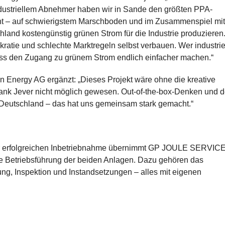
ndustriellem Abnehmer haben wir in Sande den größten PPA-
cht – auf schwierigstem Marschboden und im Zusammenspiel mit
land kostengünstig grünen Strom für die Industrie produzieren
ratie und schlechte Marktregeln selbst verbauen. Wer industrie
uss den Zugang zu grünem Strom endlich einfacher machen.“
en Energy AG ergänzt: „Dieses Projekt wäre ohne die kreative
nk Jever nicht möglich gewesen. Out-of-the-box-Denken und d
in Deutschland – das hat uns gemeinsam stark gemacht.“
r erfolgreichen Inbetriebnahme übernimmt GP JOULE SERVIC
che Betriebsführung der beiden Anlagen. Dazu gehören das
ung, Inspektion und Instandsetzungen – alles mit eigenen