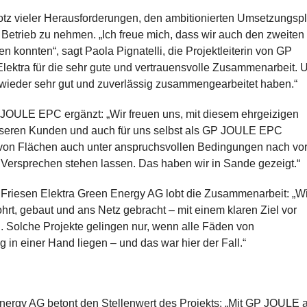
rotz vieler Herausforderungen, den ambitionierten Umsetzungsp
 Betrieb zu nehmen. „Ich freue mich, dass wir auch den zweiten
konnten“, sagt Paola Pignatelli, die Projektleiterin von GP
ektra für die sehr gute und vertrauensvolle Zusammenarbeit. 
r wieder sehr gut und zuverlässig zusammengearbeitet haben.“
JOULE EPC ergänzt: „Wir freuen uns, mit diesem ehrgeizigen
 unseren Kunden und auch für uns selbst als GP JOULE EPC
von Flächen auch unter anspruchsvollen Bedingungen nach vo
s Versprechen stehen lassen. Das haben wir in Sande gezeigt.“
r Friesen Elektra Green Energy AG lobt die Zusammenarbeit: „Wi
rt, gebaut und ans Netz gebracht – mit einem klaren Ziel vor
 Solche Projekte gelingen nur, wenn alle Fäden von
n einer Hand liegen – und das war hier der Fall.“
ergy AG betont den Stellenwert des Projekts: „Mit GP JOULE a