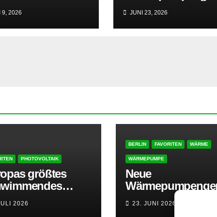
arkraftwerk gehört
ation von GEP setz
 9, 2026
JUNI 23, 2026
zt zu AMPYR
auf hohe Effizienz
und besonders
leisen Betrieb
BERLIN
FAVORITEN
WÄRME
RITEN
PHOTOVOLTAIK
WÄRMEPUMPE
opas größtes
Neue
hwimmendes
Wärmepumpenge
arkraftwerk gehört
ation von GEP set
JULI 2026
23. JUNI 2026
zt zu AMPYR
auf hohe Effizienz