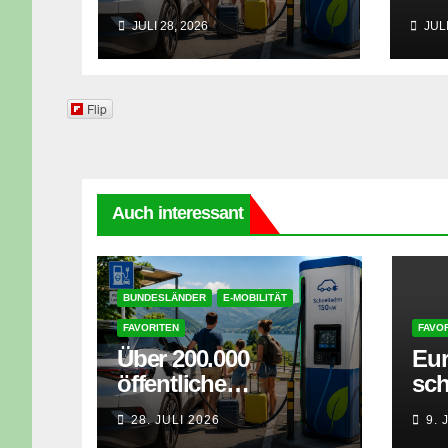
Ladepunkte: Mit dem
Sol
JULI 28, 2026
JULI
E-Auto entspannt in
jet
den Sommerurlaub
Flip
Auch interessant
BUNDESLÄNDER
E-MOBILITÄT
FAVORITEN
FAVO
Über 200.000
Eur
öffentliche
sc
Ladepunkte: Mit dem
Sol
28. JULI 2026
9. 
E-Auto entspannt in
jet