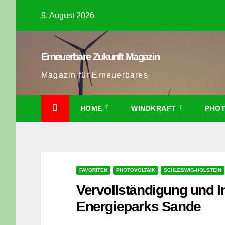
Zum
9. August 2026
Inhalt
springen
Erneuerbare Zukunft Magazin
Magazin für Erneuerbares
HOME
WINDKRAFT
PHOT
FAVORITEN
PHOTOVOLTAIK
SCHLESWIG-HOLSTEIN
Vervollständigung und 
Energieparks Sande