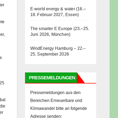
der
E-world energy & water (16.–
18. Februar 2027, Essen)
ete
The smarter E Europe (23.–25.
Juni 2026, München)
er,
WindEnergy Hamburg – 22.–
25. September 2026
s
PRESSEMELDUNGEN
025
Pressemeldungen aus den
bal
Bereichen Erneuerbare und
die
Klimawandel bitte an folgende
er
Adresse senden: