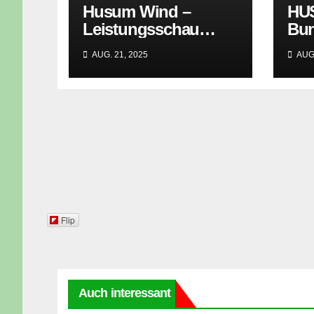
Husum Wind –
HU
Leistungsschau
Bun
einer Kernindustrie
nis
AUG. 21, 2025
AUG.
Sch
Hoc
pol
und
Th
e
Flip
Auch interessant