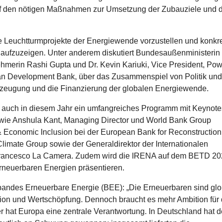
uf den nötigen Maßnahmen zur Umsetzung der Zubauziele und 
he Leuchtturmprojekte der Energiewende vorzustellen und konkr
 aufzuzeigen. Unter anderem diskutiert Bundesaußenministerin
merin Rashi Gupta und Dr. Kevin Kariuki, Vice President, Pow
can Development Bank, über das Zusammenspiel von Politik und
erzeugung und die Finanzierung der globalen Energiewende.
TD auch in diesem Jahr ein umfangreiches Programm mit Keynote
 wie Anshula Kant, Managing Director und World Bank Group
 Economic Inclusion bei der European Bank for Reconstruction
imate Group sowie der Generaldirektor der Internationalen
 Francesco La Camera. Zudem wird die IRENA auf dem BETD 2
rneuerbaren Energien präsentieren.
bandes Erneuerbare Energie (BEE): „Die Erneuerbaren sind glo
ation und Wertschöpfung. Dennoch braucht es mehr Ambition für 
r hat Europa eine zentrale Verantwortung. In Deutschland hat d