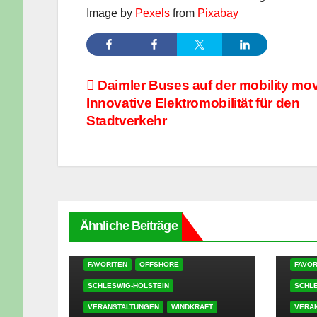
Image by
Pexels
from
Pixabay
Beitragsnavigation
Daimler Buses auf der mobility mo
Innovative Elektromobilität für den
Stadtverkehr
Ähnliche Beiträge
FAVORITEN
OFFSHORE
FAVOR
SCHLESWIG-HOLSTEIN
SCHLE
VERANSTALTUNGEN
WINDKRAFT
VERA