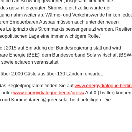
utlich an Schwung gewonnen; insgesamt lieferten die
des gesamt erzeugten Stroms, gleichzeitig wurde der
eugung nahm weiter ab. Wärme- und Verkehrswende hinken jedo
weiteren Erneuerbaren Ausbau müssen auch unter der neuen
ues Leitprinzip des Strommarkts besser genutzt werden. Resilie
eopolitischen Lage eine immer wichtigere Rolle.“
seit 2015 auf Einladung der Bundesregierung statt und wird
re Energie (BEE), dem Bundesverband Solarwirtschaft (BSW
sowie eclareon veranstaltet.
ber 2.000 Gäste aus über 130 Ländern erwartet.
das Begleitprogramm finden Sie auf
www.energydialogue.berlin
e unter
www.energydialogue.berlin/press/
Auf X (Twitter) können
n und Kommentaren @greensofa_betd beteiligen. Die