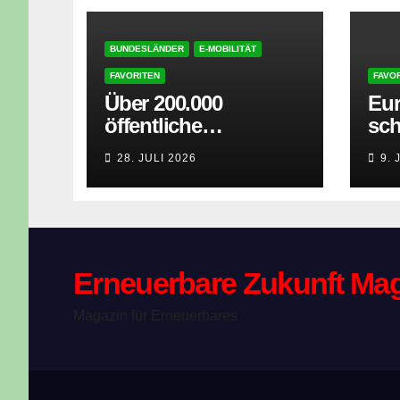
BUNDESLÄNDER
E-MOBILITÄT
FAVORITEN
FAVO
Über 200.000
Eur
öffentliche
sc
Ladepunkte: Mit dem
Sol
28. JULI 2026
9. 
E-Auto entspannt in
jet
den Sommerurlaub
Erneuerbare Zukunft Ma
Magazin für Erneuerbares