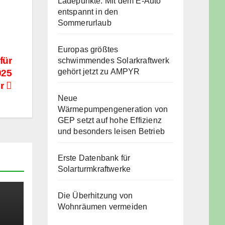
Ladepunkte: Mit dem E-Auto
entspannt in den
Sommerurlaub
Europas größtes
für
schwimmendes Solarkraftwerk
gehört jetzt zu AMPYR
025
or
Neue
Wärmepumpengeneration von
GEP setzt auf hohe Effizienz
und besonders leisen Betrieb
Erste Datenbank für
Solarturmkraftwerke
Die Überhitzung von
Wohnräumen vermeiden