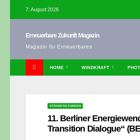
Zum
7. August 2026
Inhalt
springen
Erneuerbare Zukunft Magazin
Magazin für Erneuerbares
HOME
WINDKRAFT
PHOT
VERANSTALTUNGEN
11. Berliner Energiewen
Transition Dialogue“ (B