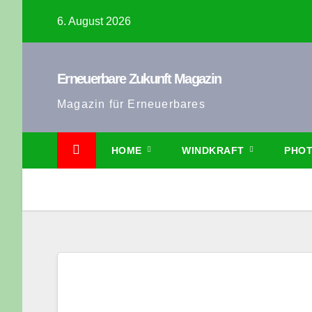
Zum
6. August 2026
Inhalt
springen
Erneuerbare Zukunft Magazin
Magazin für Erneuerbares
HOME
WINDKRAFT
PHOT