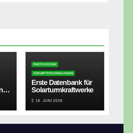
PHOTOVOLTAIK
ZUKUNFTSTECHNOLOGIEN
Erste Datenbank für
ner
Solarturmkraftwerke
zt
16. JUNI 2026
isen