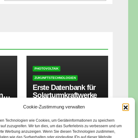
PHOTOVOLTAIK
ZUKUNFTSTECHNOLOGIEN
Erste Datenbank für
ner
Solarturmkraftwerke
zt
Cookie-Zustimmung verwalten
16. JUNI 2026
isen
en Technologien wie Cookies, um Geräteinformationen zu speichern
auf zuzugreifen. Wir tun dies, um das Surferlebnis zu verbessern und um
erte Werbung anzuzeigen. Wenn Sie diesen Technologien zustimmen,
aten wie das Surfverhalten oder eindeutige IDs auf dieser Website