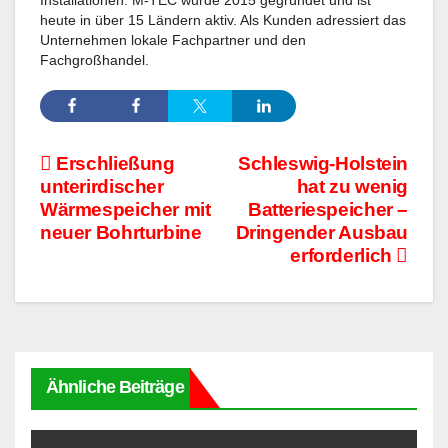
Installationen. M-TEC wurde 2015 gegründet und ist
heute in über 15 Ländern aktiv. Als Kunden adressiert das
Unternehmen lokale Fachpartner und den
Fachgroßhandel.
Beitragsnavigation
Erschließung
Schleswig-Holstein
unterirdischer
hat zu wenig
Wärmespeicher mit
Batteriespeicher –
neuer Bohrturbine
Dringender Ausbau
erforderlich
Ähnliche Beiträge