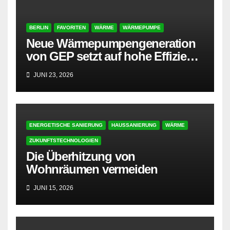
BERLIN
FAVORITEN
WÄRME
WÄRMEPUMPE
Neue Wärmepumpengeneration
von GEP setzt auf hohe Effizienz
und besonders leisen Betrieb
JUNI 23, 2026
ENERGETISCHE SANIERUNG
HAUSSANIERUNG
WÄRME
ZUKUNFTSTECHNOLOGIEN
Die Überhitzung von
Wohnräumen vermeiden
JUNI 15, 2026