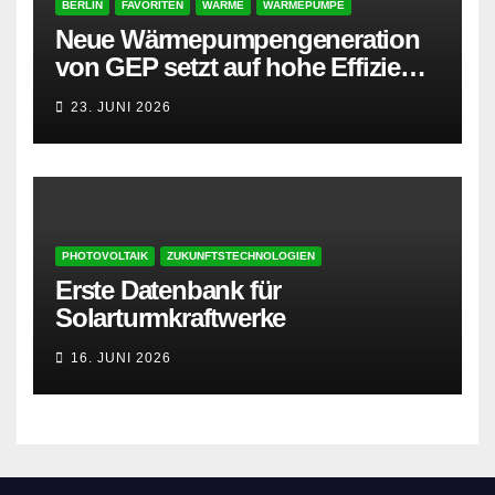
BERLIN
FAVORITEN
WÄRME
WÄRMEPUMPE
Neue Wärmepumpengeneration
von GEP setzt auf hohe Effizienz
und besonders leisen Betrieb
23. JUNI 2026
PHOTOVOLTAIK
ZUKUNFTSTECHNOLOGIEN
Erste Datenbank für
Solarturmkraftwerke
16. JUNI 2026