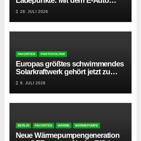
Ladepunkte: Mit dem E-Auto
entspannt in den Sommerurlaub
28. JULI 2026
FAVORITEN
PHOTOVOLTAIK
Europas größtes schwimmendes
Solarkraftwerk gehört jetzt zu
AMPYR
9. JULI 2026
BERLIN
FAVORITEN
WÄRME
WÄRMEPUMPE
Neue Wärmepumpengeneration