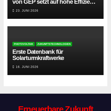
von GEP setzt auf hohe Effizienz
und besonders leisen Betrieb
23. JUNI 2026
PHOTOVOLTAIK
ZUKUNFTSTECHNOLOGIEN
Erste Datenbank für
Solarturmkraftwerke
16. JUNI 2026
Erneuerbare Zukunft