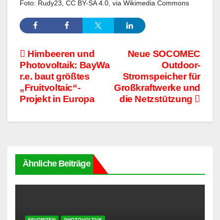
Foto: Rudy23, CC BY-SA 4.0, via Wikimedia Commons
Beitragsnavigation
Himbeeren und
Neue SOCOMEC
Photovoltaik: BayWa
Outdoor-
r.e. baut größtes
Stromspeicher für
„Fruitvoltaic“-
Großkraftwerke und
Projekt in Europa
die Netzstützung
Ähnliche Beiträge
FAVORITEN
PHOTOVOLTAIK