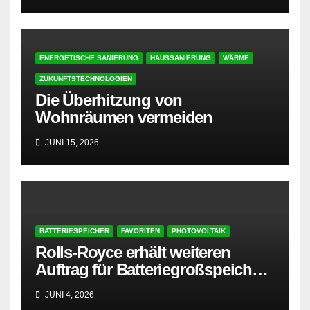
ENERGETISCHE SANIERUNG
HAUSSANIERUNG
WÄRME
ZUKUNFTSTECHNOLOGIEN
Die Überhitzung von
Wohnräumen vermeiden
JUNI 15, 2026
BATTERIESPEICHER
FAVORITEN
PHOTOVOLTAIK
Rolls-Royce erhält weiteren
Auftrag für Batteriegroßspeicher
in Lettland
JUNI 4, 2026