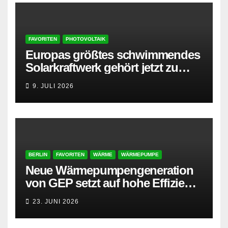
FAVORITEN
PHOTOVOLTAIK
Europas größtes schwimmendes
Solarkraftwerk gehört jetzt zu
AMPYR
9. JULI 2026
BERLIN
FAVORITEN
WÄRME
WÄRMEPUMPE
Neue Wärmepumpengeneration
von GEP setzt auf hohe Effizienz
und besonders leisen Betrieb
23. JUNI 2026