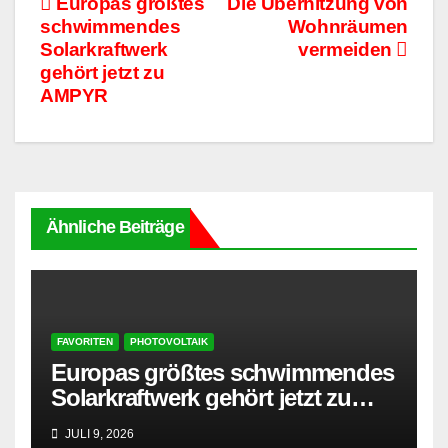
Beitragsnavigation
Europas größtes
Die Überhitzung von
schwimmendes
Wohnräumen
Solarkraftwerk
vermeiden
gehört jetzt zu
AMPYR
Ähnliche Beiträge
FAVORITEN
PHOTOVOLTAIK
Europas größtes schwimmendes
Solarkraftwerk gehört jetzt zu
AMPYR
JULI 9, 2026