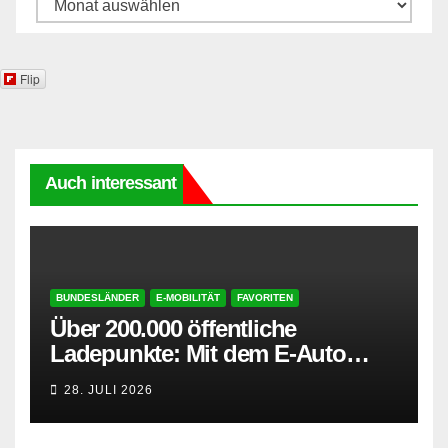
Archive
Flip
Auch interessant
BUNDESLÄNDER
E-MOBILITÄT
FAVORITEN
Über 200.000 öffentliche
Ladepunkte: Mit dem E-Auto
entspannt in den Sommerurlaub
28. JULI 2026