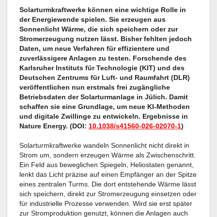
Solarturmkraftwerke können eine wichtige Rolle in
der Energiewende spielen. Sie erzeugen aus
Sonnenlicht Wärme, die sich speichern oder zur
Stromerzeugung nutzen lässt. Bisher fehlten jedoch
Daten, um neue Verfahren für effizientere und
zuverlässigere Anlagen zu testen. Forschende des
Karlsruher Instituts für Technologie (KIT) und des
Deutschen Zentrums für Luft- und Raumfahrt (DLR)
veröffentlichen nun erstmals frei zugängliche
Betriebsdaten der Solarturmanlage in Jülich. Damit
schaffen sie eine Grundlage, um neue KI-Methoden
und digitale Zwillinge zu entwickeln. Ergebnisse in
Nature Energy. (DOI:
10.1038/s41560-026-02070-1
)
Solarturmkraftwerke wandeln Sonnenlicht nicht direkt in
Strom um, sondern erzeugen Wärme als Zwischenschritt.
Ein Feld aus beweglichen Spiegeln, Heliostaten genannt,
lenkt das Licht präzise auf einen Empfänger an der Spitze
eines zentralen Turms. Die dort entstehende Wärme lässt
sich speichern, direkt zur Stromerzeugung einsetzen oder
für industrielle Prozesse verwenden. Wird sie erst später
zur Stromproduktion genutzt, können die Anlagen auch