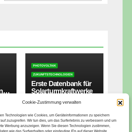
PHOTOVOLTAIK
ZUKUNFTSTECHNOLOGIEN
Erste Datenbank für
ner
Solarturmkraftwerke
zt
Cookie-Zustimmung verwalten
16. JUNI 2026
isen
en Technologien wie Cookies, um Geräteinformationen zu speichern
auf zuzugreifen. Wir tun dies, um das Surferlebnis zu verbessern und um
erte Werbung anzuzeigen. Wenn Sie diesen Technologien zustimmen,
aten wie das Surfverhalten oder eindeutige IDs auf dieser Website