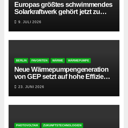
Europas größtes schwimmendes
Solarkraftwerk gehört jetzt zu
AMPYR
9. JULI 2026
BERLIN
FAVORITEN
WÄRME
WÄRMEPUMPE
Neue Wärmepumpengeneration
von GEP setzt auf hohe Effizienz
und besonders leisen Betrieb
23. JUNI 2026
PHOTOVOLTAIK
ZUKUNFTSTECHNOLOGIEN