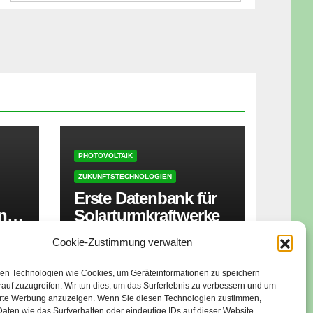
PHOTOVOLTAIK
ZUKUNFTSTECHNOLOGIEN
Erste Datenbank für
ner
Solarturmkraftwerke
zt
Cookie-Zustimmung verwalten
16. JUNI 2026
isen
en Technologien wie Cookies, um Geräteinformationen zu speichern
auf zuzugreifen. Wir tun dies, um das Surferlebnis zu verbessern und um
erte Werbung anzuzeigen. Wenn Sie diesen Technologien zustimmen,
aten wie das Surfverhalten oder eindeutige IDs auf dieser Website