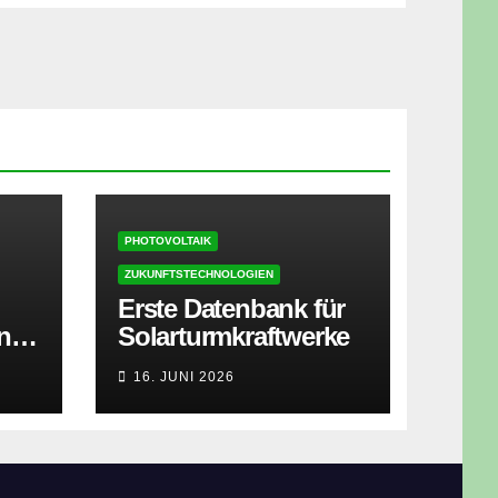
PHOTOVOLTAIK
ZUKUNFTSTECHNOLOGIEN
Erste Datenbank für
ner
Solarturmkraftwerke
zt
16. JUNI 2026
isen