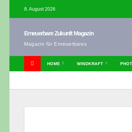
Zum
8. August 2026
Inhalt
springen
Erneuerbare Zukunft Magazin
Magazin für Erneuerbares
HOME
WINDKRAFT
PHOT