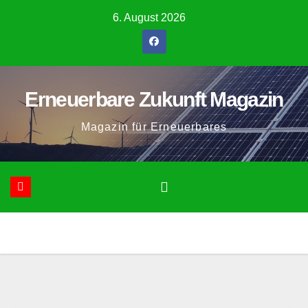
Zum
6. August 2026
Inhalt
springen
Erneuerbare Zukunft Magazin
Magazin für Erneuerbares