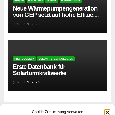
BERLIN
FAVORITEN
WÄRME
WÄRMEPUMPE
Neue Wärmepumpengeneration
von GEP setzt auf hohe Effizienz
und besonders leisen Betrieb
23. JUNI 2026
PHOTOVOLTAIK
ZUKUNFTSTECHNOLOGIEN
Erste Datenbank für
Solarturmkraftwerke
16. JUNI 2026
Cookie-Zustimmung verwalten