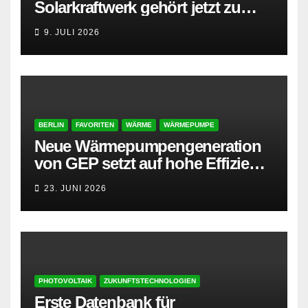
Solarkraftwerk gehört jetzt zu
AMPYR
9. JULI 2026
BERLIN
FAVORITEN
WÄRME
WÄRMEPUMPE
Neue Wärmepumpengeneration
von GEP setzt auf hohe Effizienz
und besonders leisen Betrieb
23. JUNI 2026
PHOTOVOLTAIK
ZUKUNFTSTECHNOLOGIEN
Erste Datenbank für