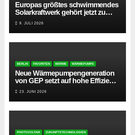
Europas größtes schwimmendes
Solarkraftwerk gehört jetzt zu
AMPYR
9. JULI 2026
BERLIN
FAVORITEN
WÄRME
WÄRMEPUMPE
Neue Wärmepumpengeneration
von GEP setzt auf hohe Effizienz
und besonders leisen Betrieb
23. JUNI 2026
PHOTOVOLTAIK
ZUKUNFTSTECHNOLOGIEN