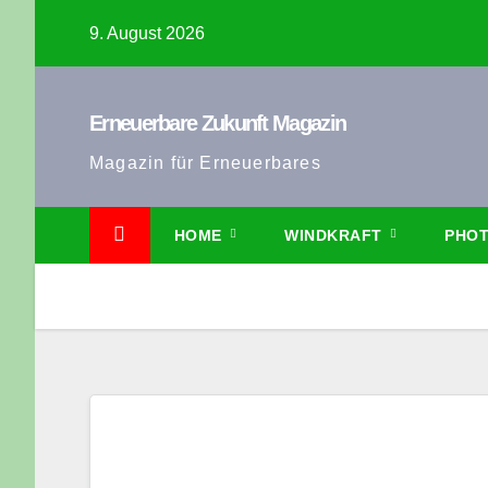
Zum
9. August 2026
Inhalt
springen
Erneuerbare Zukunft Magazin
Magazin für Erneuerbares
HOME
WINDKRAFT
PHOT