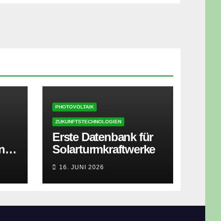
PHOTOVOLTAIK
ZUKUNFTSTECHNOLOGIEN
Erste Datenbank für
ner
Solarturmkraftwerke
zt
16. JUNI 2026
isen