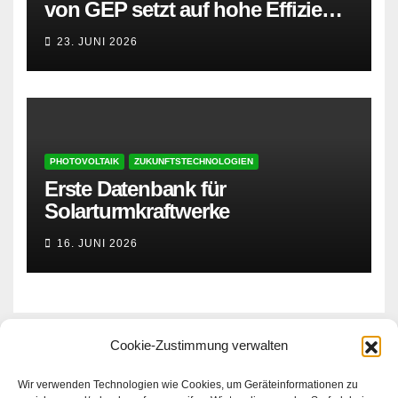
von GEP setzt auf hohe Effizienz
und besonders leisen Betrieb
23. JUNI 2026
PHOTOVOLTAIK
ZUKUNFTSTECHNOLOGIEN
Erste Datenbank für
Solarturmkraftwerke
16. JUNI 2026
Cookie-Zustimmung verwalten
Erneuerbare Zukunft
Wir verwenden Technologien wie Cookies, um Geräteinformationen zu