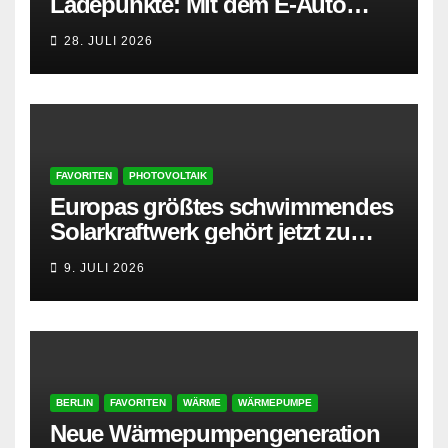
Ladepunkte: Mit dem E-Auto
entspannt in den Sommerurlaub
28. JULI 2026
FAVORITEN
PHOTOVOLTAIK
Europas größtes schwimmendes
Solarkraftwerk gehört jetzt zu
AMPYR
9. JULI 2026
BERLIN
FAVORITEN
WÄRME
WÄRMEPUMPE
Neue Wärmepumpengeneration