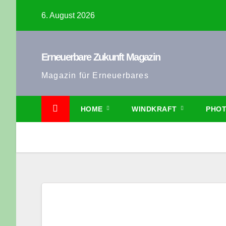
Zum
6. August 2026
Inhalt
springen
Erneuerbare Zukunft Magazin
Magazin für Erneuerbares
HOME
WINDKRAFT
PHOT