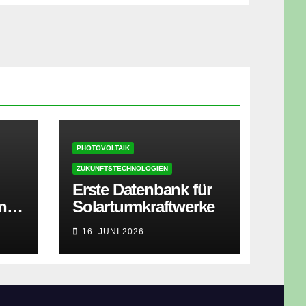
PHOTOVOLTAIK
ZUKUNFTSTECHNOLOGIEN
Erste Datenbank für
ner
Solarturmkraftwerke
zt
16. JUNI 2026
isen