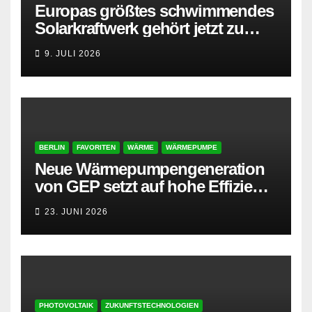
Europas größtes schwimmendes
Solarkraftwerk gehört jetzt zu
AMPYR
9. JULI 2026
BERLIN
FAVORITEN
WÄRME
WÄRMEPUMPE
Neue Wärmepumpengeneration
von GEP setzt auf hohe Effizienz
und besonders leisen Betrieb
23. JUNI 2026
PHOTOVOLTAIK
ZUKUNFTSTECHNOLOGIEN