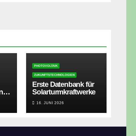
PHOTOVOLTAIK
ZUKUNFTSTECHNOLOGIEN
Erste Datenbank für
ner
Solarturmkraftwerke
zt
16. JUNI 2026
isen