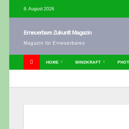
Zum
8. August 2026
Inhalt
springen
Erneuerbare Zukunft Magazin
Magazin für Erneuerbares
HOME
WINDKRAFT
PHOT