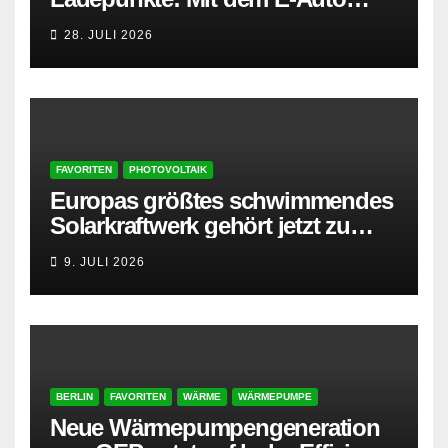
entspannt in den Sommerurlaub
28. JULI 2026
FAVORITEN
PHOTOVOLTAIK
Europas größtes schwimmendes
Solarkraftwerk gehört jetzt zu
AMPYR
9. JULI 2026
BERLIN
FAVORITEN
WÄRME
WÄRMEPUMPE
Neue Wärmepumpengeneration