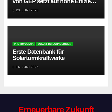
von GEP setzt auf hohe Effizienz
und besonders leisen Betrieb
23. JUNI 2026
PHOTOVOLTAIK
ZUKUNFTSTECHNOLOGIEN
Erste Datenbank für
Solarturmkraftwerke
16. JUNI 2026
Erneuerbare Zukunft