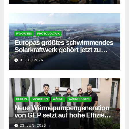
FAVORITEN
PHOTOVOLTAIK
Europas größtes schwimmendes
Solarkraftwerk gehört jetzt zu
AMPYR
9. JULI 2026
BERLIN
FAVORITEN
WÄRME
WÄRMEPUMPE
Neue Wärmepumpengeneration
von GEP setzt auf hohe Effizienz
und besonders leisen Betrieb
23. JUNI 2026