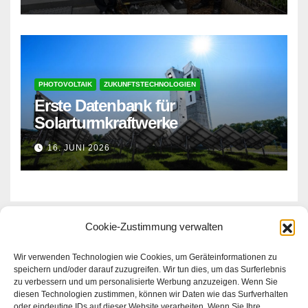
PHOTOVOLTAIK
ZUKUNFTSTECHNOLOGIEN
Erste Datenbank für
Solarturmkraftwerke
16. JUNI 2026
Cookie-Zustimmung verwalten
Erneuerbare Zukunft
Wir verwenden Technologien wie Cookies, um Geräteinformationen zu
speichern und/oder darauf zuzugreifen. Wir tun dies, um das Surferlebnis
zu verbessern und um personalisierte Werbung anzuzeigen. Wenn Sie
Magazin
diesen Technologien zustimmen, können wir Daten wie das Surfverhalten
oder eindeutige IDs auf dieser Website verarbeiten. Wenn Sie Ihre