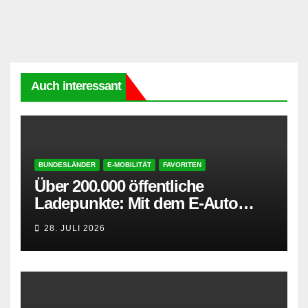
Auch interessant
BUNDESLÄNDER
E-MOBILITÄT
FAVORITEN
Über 200.000 öffentliche
Ladepunkte: Mit dem E-Auto
entspannt in den Sommerurlaub
28. JULI 2026