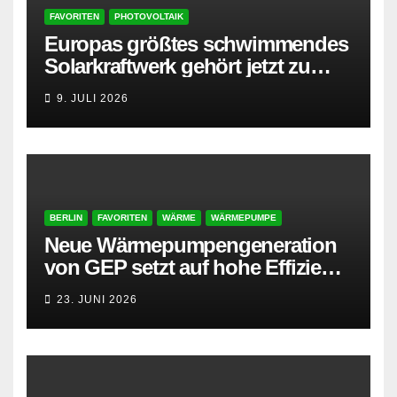
FAVORITEN
PHOTOVOLTAIK
Europas größtes schwimmendes
Solarkraftwerk gehört jetzt zu
AMPYR
9. JULI 2026
BERLIN
FAVORITEN
WÄRME
WÄRMEPUMPE
Neue Wärmepumpengeneration
von GEP setzt auf hohe Effizienz
und besonders leisen Betrieb
23. JUNI 2026