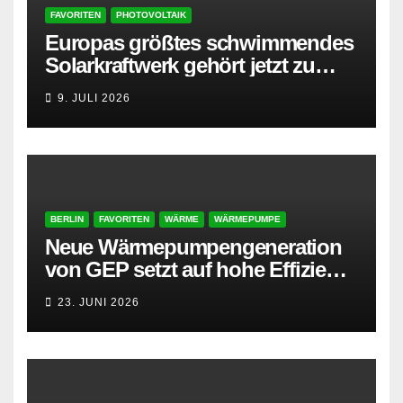
FAVORITEN
PHOTOVOLTAIK
Europas größtes schwimmendes
Solarkraftwerk gehört jetzt zu
AMPYR
9. JULI 2026
BERLIN
FAVORITEN
WÄRME
WÄRMEPUMPE
Neue Wärmepumpengeneration
von GEP setzt auf hohe Effizienz
und besonders leisen Betrieb
23. JUNI 2026