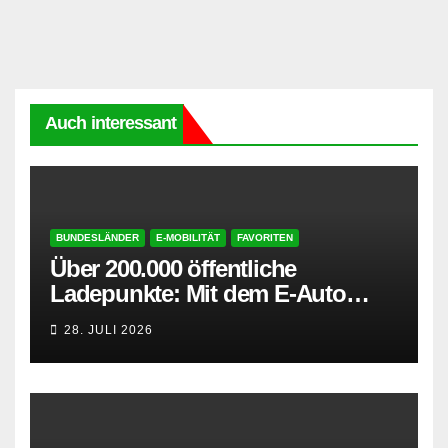
Auch interessant
BUNDESLÄNDER
E-MOBILITÄT
FAVORITEN
Über 200.000 öffentliche
Ladepunkte: Mit dem E-Auto
entspannt in den Sommerurlaub
28. JULI 2026