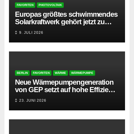
FAVORITEN
PHOTOVOLTAIK
Europas größtes schwimmendes
Solarkraftwerk gehört jetzt zu
AMPYR
9. JULI 2026
BERLIN
FAVORITEN
WÄRME
WÄRMEPUMPE
Neue Wärmepumpengeneration
von GEP setzt auf hohe Effizienz
und besonders leisen Betrieb
23. JUNI 2026