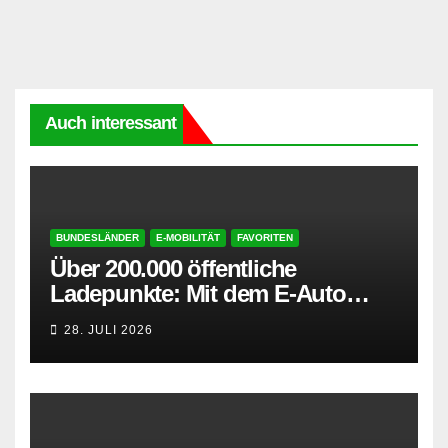
Auch interessant
BUNDESLÄNDER
E-MOBILITÄT
FAVORITEN
Über 200.000 öffentliche
Ladepunkte: Mit dem E-Auto
entspannt in den Sommerurlaub
28. JULI 2026