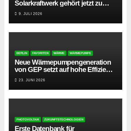
Solarkraftwerk gehört jetzt zu
AMPYR
9. JULI 2026
BERLIN
FAVORITEN
WÄRME
WÄRMEPUMPE
Neue Wärmepumpengeneration
von GEP setzt auf hohe Effizienz
und besonders leisen Betrieb
23. JUNI 2026
PHOTOVOLTAIK
ZUKUNFTSTECHNOLOGIEN
Erste Datenbank für