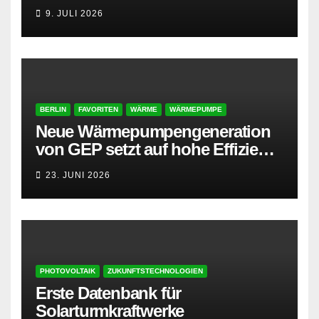
AMPYR
9. JULI 2026
BERLIN
FAVORITEN
WÄRME
WÄRMEPUMPE
Neue Wärmepumpengeneration
von GEP setzt auf hohe Effizienz
und besonders leisen Betrieb
23. JUNI 2026
PHOTOVOLTAIK
ZUKUNFTSTECHNOLOGIEN
Erste Datenbank für
Solarturmkraftwerke