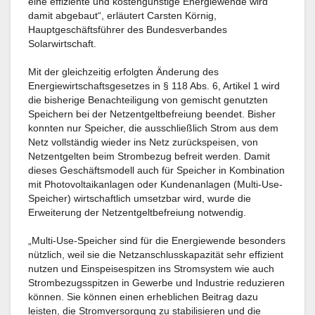
eine effiziente und kostengünstige Energiewende wird
damit abgebaut“, erläutert Carsten Körnig,
Hauptgeschäftsführer des Bundesverbandes
Solarwirtschaft.
Mit der gleichzeitig erfolgten Änderung des
Energiewirtschaftsgesetzes in § 118 Abs. 6, Artikel 1 wird
die bisherige Benachteiligung von gemischt genutzten
Speichern bei der Netzentgeltbefreiung beendet. Bisher
konnten nur Speicher, die ausschließlich Strom aus dem
Netz vollständig wieder ins Netz zurückspeisen, von
Netzentgelten beim Strombezug befreit werden. Damit
dieses Geschäftsmodell auch für Speicher in Kombination
mit Photovoltaikanlagen oder Kundenanlagen (Multi-Use-
Speicher) wirtschaftlich umsetzbar wird, wurde die
Erweiterung der Netzentgeltbefreiung notwendig.
„Multi-Use-Speicher sind für die Energiewende besonders
nützlich, weil sie die Netzanschlusskapazität sehr effizient
nutzen und Einspeisespitzen ins Stromsystem wie auch
Strombezugsspitzen in Gewerbe und Industrie reduzieren
können. Sie können einen erheblichen Beitrag dazu
leisten, die Stromversorgung zu stabilisieren und die