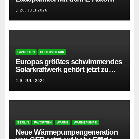
entspannt in den Sommerurlaub
28. JULI 2026
FAVORITEN
PHOTOVOLTAIK
Europas größtes schwimmendes
Solarkraftwerk gehört jetzt zu
AMPYR
9. JULI 2026
BERLIN
FAVORITEN
WÄRME
WÄRMEPUMPE
Neue Wärmepumpengeneration