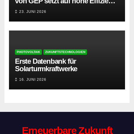
von GEP setzt auf hohe Effizienz
und besonders leisen Betrieb
23. JUNI 2026
PHOTOVOLTAIK
ZUKUNFTSTECHNOLOGIEN
Erste Datenbank für
Solarturmkraftwerke
16. JUNI 2026
Erneuerbare Zukunft