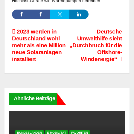
Hochlast-Geräte wie Wärmepumpen betreiben.
Beitragsnavigation
2023 werden in
Deutsche
Deutschland wohl
Umwelthilfe sieht
mehr als eine Million
„Durchbruch für die
neue Solaranlagen
Offshore-
installiert
Windenergie“
Ähnliche Beiträge
BUNDESLÄNDER
E-MOBILITÄT
FAVORITEN