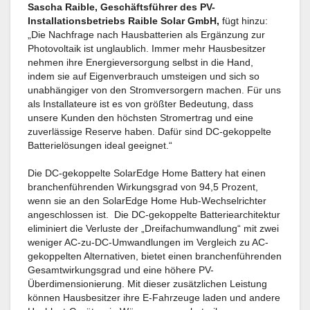
Sascha Raible, Geschäftsführer des PV-
Installationsbetriebs Raible Solar GmbH,
fügt hinzu:
„Die Nachfrage nach Hausbatterien als Ergänzung zur
Photovoltaik ist unglaublich. Immer mehr Hausbesitzer
nehmen ihre Energieversorgung selbst in die Hand,
indem sie auf Eigenverbrauch umsteigen und sich so
unabhängiger von den Stromversorgern machen. Für uns
als Installateure ist es von größter Bedeutung, dass
unsere Kunden den höchsten Stromertrag und eine
zuverlässige Reserve haben. Dafür sind DC-gekoppelte
Batterielösungen ideal geeignet.“
Die DC-gekoppelte SolarEdge Home Battery hat einen
branchenführenden Wirkungsgrad von 94,5 Prozent,
wenn sie an den SolarEdge Home Hub-Wechselrichter
angeschlossen ist. Die DC-gekoppelte Batteriearchitektur
eliminiert die Verluste der „Dreifachumwandlung“ mit zwei
weniger AC-zu-DC-Umwandlungen im Vergleich zu AC-
gekoppelten Alternativen, bietet einen branchenführenden
Gesamtwirkungsgrad und eine höhere PV-
Überdimensionierung. Mit dieser zusätzlichen Leistung
können Hausbesitzer ihre E-Fahrzeuge laden und andere