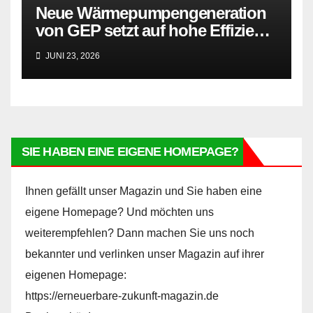
Neue Wärmepumpengeneration
von GEP setzt auf hohe Effizienz
und besonders leisen Betrieb
JUNI 23, 2026
SIE HABEN EINE EIGENE HOMEPAGE?
Ihnen gefällt unser Magazin und Sie haben eine
eigene Homepage? Und möchten uns
weiterempfehlen? Dann machen Sie uns noch
bekannter und verlinken unser Magazin auf ihrer
eigenen Homepage:
https://erneuerbare-zukunft-magazin.de