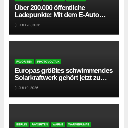
Über 200.000 öffentliche
Ladepunkte: Mit dem E-Auto
entspannt in den Sommerurlaub
JULI 28, 2026
FAVORITEN
PHOTOVOLTAIK
Europas größtes schwimmendes
Solarkraftwerk gehört jetzt zu
AMPYR
JULI 9, 2026
BERLIN
FAVORITEN
WÄRME
WÄRMEPUMPE