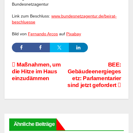
Bundesnetzagentur
Link zum Beschluss:
www.bundesnetzagentur.de/beirat-
beschluesse
Bild von
Fernando Arcos
auf
Pixabay
Beitragsnavigation
Maßnahmen, um
BEE:
die Hitze im Haus
Gebäudeenergieges
einzudämmen
etz: Parlamentarier
sind jetzt gefordert
Ähnliche Beiträge