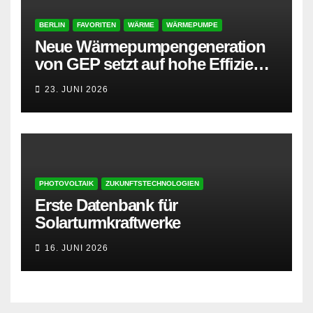
BERLIN
FAVORITEN
WÄRME
WÄRMEPUMPE
Neue Wärmepumpengeneration
von GEP setzt auf hohe Effizienz
und besonders leisen Betrieb
23. JUNI 2026
PHOTOVOLTAIK
ZUKUNFTSTECHNOLOGIEN
Erste Datenbank für
Solarturmkraftwerke
16. JUNI 2026