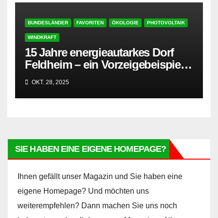
BUNDESLÄNDER
FAVORITEN
ÖKOLOGIE
PHOTOVOLTAIK
WINDKRAFT
15 Jahre energieautarkes Dorf
Feldheim – ein Vorzeigebeispiel
für die Energiewende
OKT. 28, 2025
SIE HABEN EINE EIGENE HOMEPAGE?
Ihnen gefällt unser Magazin und Sie haben eine
eigene Homepage? Und möchten uns
weiterempfehlen? Dann machen Sie uns noch