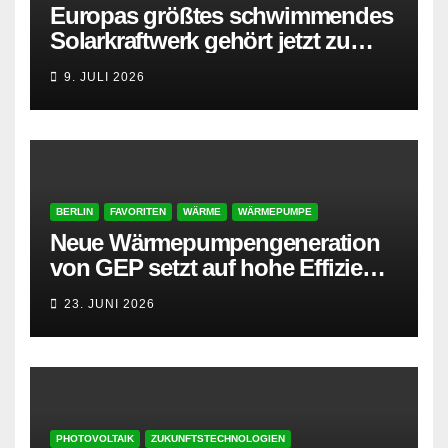
Europas größtes schwimmendes
Solarkraftwerk gehört jetzt zu
AMPYR
9. JULI 2026
BERLIN
FAVORITEN
WÄRME
WÄRMEPUMPE
Neue Wärmepumpengeneration
von GEP setzt auf hohe Effizienz
und besonders leisen Betrieb
23. JUNI 2026
PHOTOVOLTAIK
ZUKUNFTSTECHNOLOGIEN