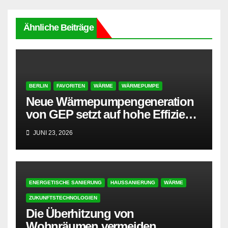
Ähnliche Beiträge
BERLIN
FAVORITEN
WÄRME
WÄRMEPUMPE
Neue Wärmepumpengeneration
von GEP setzt auf hohe Effizienz
und besonders leisen Betrieb
JUNI 23, 2026
ENERGETISCHE SANIERUNG
HAUSSANIERUNG
WÄRME
ZUKUNFTSTECHNOLOGIEN
Die Überhitzung von
Wohnräumen vermeiden