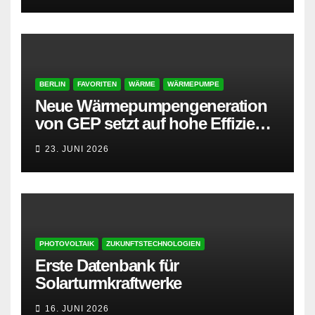
BERLIN
FAVORITEN
WÄRME
WÄRMEPUMPE
Neue Wärmepumpengeneration
von GEP setzt auf hohe Effizienz
und besonders leisen Betrieb
23. JUNI 2026
PHOTOVOLTAIK
ZUKUNFTSTECHNOLOGIEN
Erste Datenbank für
Solarturmkraftwerke
16. JUNI 2026