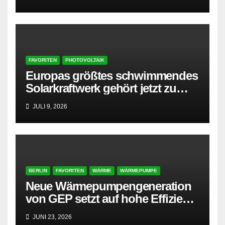
FAVORITEN
PHOTOVOLTAIK
Europas größtes schwimmendes
Solarkraftwerk gehört jetzt zu
AMPYR
JULI 9, 2026
BERLIN
FAVORITEN
WÄRME
WÄRMEPUMPE
Neue Wärmepumpengeneration
von GEP setzt auf hohe Effizienz
und besonders leisen Betrieb
JUNI 23, 2026