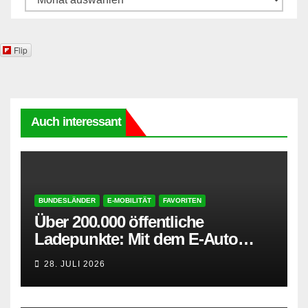
Flip
Auch interessant
BUNDESLÄNDER
E-MOBILITÄT
FAVORITEN
Über 200.000 öffentliche
Ladepunkte: Mit dem E-Auto
entspannt in den Sommerurlaub
28. JULI 2026