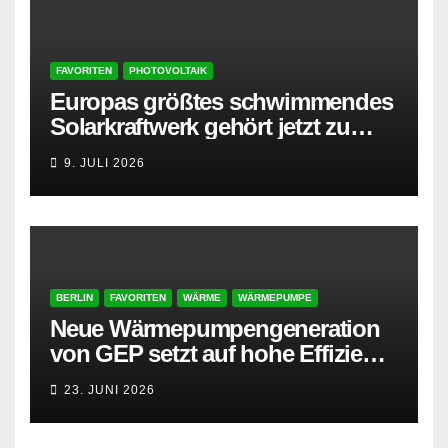
FAVORITEN
PHOTOVOLTAIK
Europas größtes schwimmendes
Solarkraftwerk gehört jetzt zu
AMPYR
9. JULI 2026
BERLIN
FAVORITEN
WÄRME
WÄRMEPUMPE
Neue Wärmepumpengeneration
von GEP setzt auf hohe Effizienz
und besonders leisen Betrieb
23. JUNI 2026