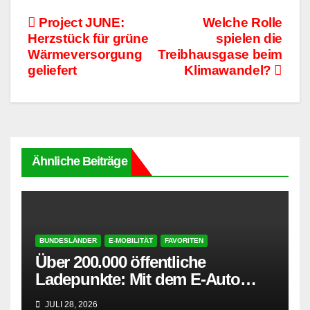
Beitragsnavigation
Project JUNE:
Welche Rolle
Herzstück für grüne
spielen die
Wärmeversorgung
Treibhausgase beim
geliefert
Klimawandel?
Ähnliche Beiträge
BUNDESLÄNDER
E-MOBILITÄT
FAVORITEN
Über 200.000 öffentliche
Ladepunkte: Mit dem E-Auto
entspannt in den Sommerurlaub
JULI 28, 2026