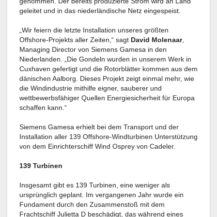
genommen. Der bereits produzierte Strom wird an Land
geleitet und in das niederländische Netz eingespeist.
„Wir feiern die letzte Installation unseres größten
Offshore-Projekts aller Zeiten,“ sagt
David Molenaar
,
Managing Director von Siemens Gamesa in den
Niederlanden. „Die Gondeln wurden in unserem Werk in
Cuxhaven gefertigt und die Rotorblätter kommen aus dem
dänischen Aalborg. Dieses Projekt zeigt einmal mehr, wie
die Windindustrie mithilfe eigner, sauberer und
wettbewerbsfähiger Quellen Energiesicherheit für Europa
schaffen kann.“
Siemens Gamesa erhielt bei dem Transport und der
Installation aller 139 Offshore-Windturbinen Unterstützung
von dem Einrichterschiff Wind Osprey von Cadeler.
139 Turbinen
Insgesamt gibt es 139 Turbinen, eine weniger als
ursprünglich geplant. Im vergangenen Jahr wurde ein
Fundament durch den Zusammenstoß mit dem
Frachtschiff Julietta D beschädigt, das während eines