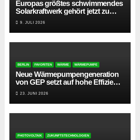
Europas größtes schwimmendes
Solarkraftwerk gehört jetzt zu
AMPYR
9. JULI 2026
BERLIN
FAVORITEN
WÄRME
WÄRMEPUMPE
Neue Wärmepumpengeneration
von GEP setzt auf hohe Effizienz
und besonders leisen Betrieb
23. JUNI 2026
PHOTOVOLTAIK
ZUKUNFTSTECHNOLOGIEN