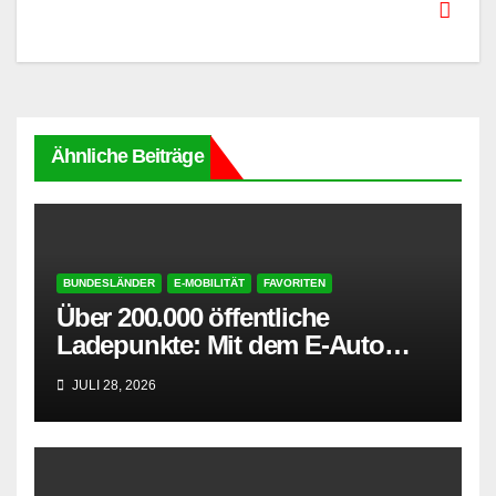
Ähnliche Beiträge
BUNDESLÄNDER
E-MOBILITÄT
FAVORITEN
Über 200.000 öffentliche
Ladepunkte: Mit dem E-Auto
entspannt in den Sommerurlaub
JULI 28, 2026