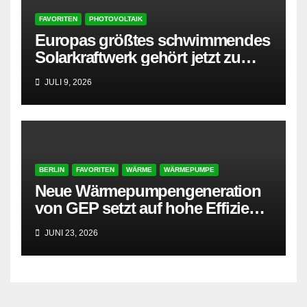
FAVORITEN
PHOTOVOLTAIK
Europas größtes schwimmendes
Solarkraftwerk gehört jetzt zu
AMPYR
JULI 9, 2026
BERLIN
FAVORITEN
WÄRME
WÄRMEPUMPE
Neue Wärmepumpengeneration
von GEP setzt auf hohe Effizienz
und besonders leisen Betrieb
JUNI 23, 2026