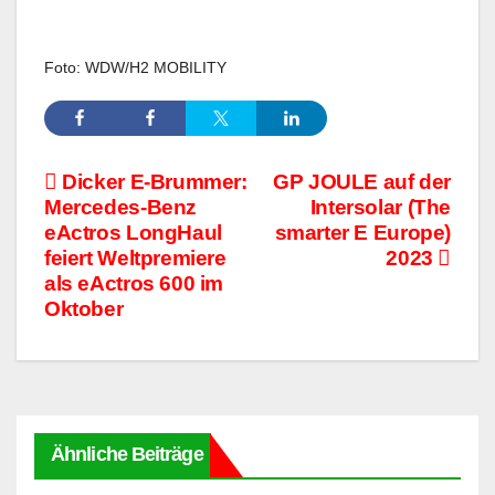
Foto:
WDW/H2 MOBILITY
Beitragsnavigation
Dicker E-Brummer:
GP JOULE auf der
Mercedes-Benz
Intersolar (The
eActros LongHaul
smarter E Europe)
feiert Weltpremiere
2023
als eActros 600 im
Oktober
Ähnliche Beiträge