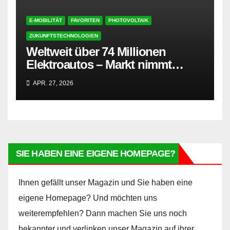
E-MOBILITÄT
FAVORITEN
PHOTOVOLTAIK
ZUKUNFTSTECHNOLOGIEN
Weltweit über 74 Millionen
Elektroautos – Markt nimmt
wieder deutlich Fahrt auf
APR. 27, 2026
SIE HABEN EINE EIGENE HOMEPAGE?
Ihnen gefällt unser Magazin und Sie haben eine
eigene Homepage? Und möchten uns
weiterempfehlen? Dann machen Sie uns noch
bekannter und verlinken unser Magazin auf ihrer