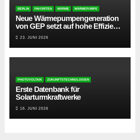
BERLIN
FAVORITEN
WÄRME
WÄRMEPUMPE
Neue Wärmepumpengeneration
von GEP setzt auf hohe Effizienz
und besonders leisen Betrieb
23. JUNI 2026
PHOTOVOLTAIK
ZUKUNFTSTECHNOLOGIEN
Erste Datenbank für
Solarturmkraftwerke
16. JUNI 2026