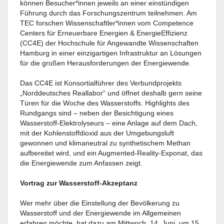
können Besucher*innen jeweils an einer einstündigen
Führung durch das Forschungszentrum teilnehmen. Am
TEC forschen Wissenschaftler*innen vom Competence
Centers für Erneuerbare Energien & EnergieEffizienz
(CC4E) der Hochschule für Angewandte Wissenschaften
Hamburg in einer einzigartigen Infrastruktur an Lösungen
für die großen Herausforderungen der Energiewende.
Das CC4E ist Konsortialführer des Verbundprojekts
„Norddeutsches Reallabor“ und öffnet deshalb gern seine
Türen für die Woche des Wasserstoffs. Highlights des
Rundgangs sind – neben der Besichtigung eines
Wasserstoff-Elektrolyseurs – eine Anlage auf dem Dach,
mit der Kohlenstoffdioxid aus der Umgebungsluft
gewonnen und klimaneutral zu synthetischem Methan
aufbereitet wird, und ein Augmented-Reality-Exponat, das
die Energiewende zum Anfassen zeigt.
Vortrag zur Wasserstoff-Akzeptanz
Wer mehr über die Einstellung der Bevölkerung zu
Wasserstoff und der Energiewende im Allgemeinen
erfahren möchte, hat dazu am Mittwoch, 14. Juni, um 15