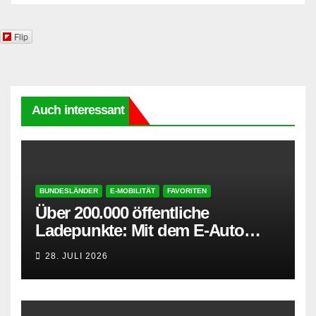
Flip
Auch interessant
BUNDESLÄNDER
E-MOBILITÄT
FAVORITEN
Über 200.000 öffentliche
Ladepunkte: Mit dem E-Auto
entspannt in den Sommerurlaub
28. JULI 2026