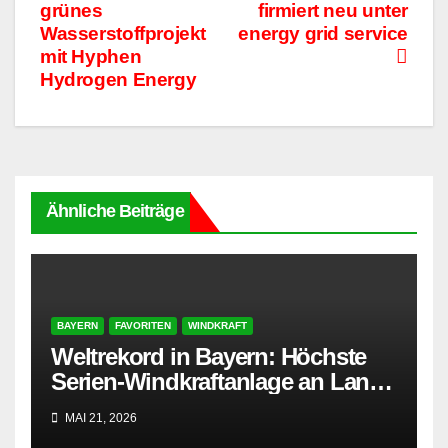
grünes
firmiert neu unter
Wasserstoffprojekt
energy grid service
mit Hyphen
Hydrogen Energy
Ähnliche Beiträge
BAYERN
FAVORITEN
WINDKRAFT
Weltrekord in Bayern: Höchste
Serien-Windkraftanlage an Land
entsteht
MAI 21, 2026