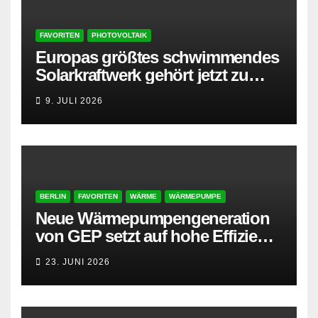
FAVORITEN
PHOTOVOLTAIK
Europas größtes schwimmendes
Solarkraftwerk gehört jetzt zu
AMPYR
9. JULI 2026
BERLIN
FAVORITEN
WÄRME
WÄRMEPUMPE
Neue Wärmepumpengeneration
von GEP setzt auf hohe Effizienz
und besonders leisen Betrieb
23. JUNI 2026